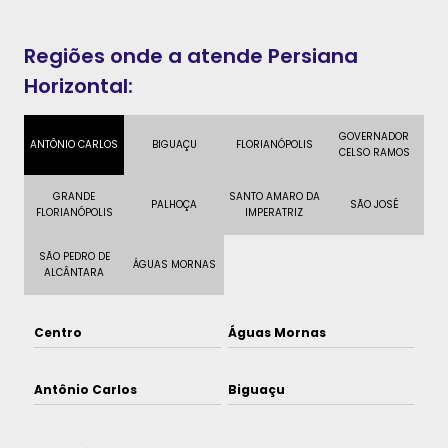
Regiões onde a atende Persiana
Horizontal:
GOVERNADOR
ANTÔNIO CARLOS
BIGUAÇU
FLORIANÓPOLIS
CELSO RAMOS
GRANDE
SANTO AMARO DA
PALHOÇA
SÃO JOSÉ
FLORIANÓPOLIS
IMPERATRIZ
SÃO PEDRO DE
ÁGUAS MORNAS
ALCÂNTARA
Centro
Águas Mornas
Antônio Carlos
Biguaçu