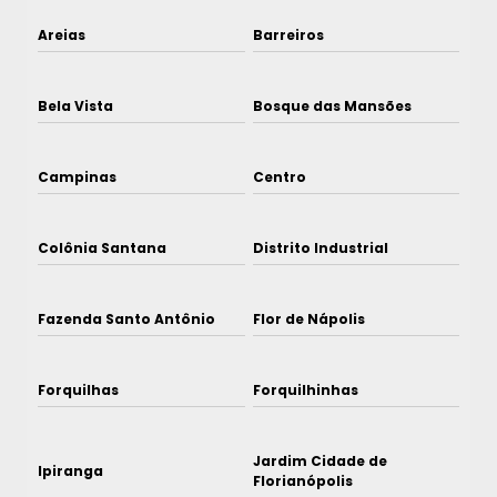
Areias
Barreiros
Bela Vista
Bosque das Mansões
Campinas
Centro
Colônia Santana
Distrito Industrial
Fazenda Santo Antônio
Flor de Nápolis
Forquilhas
Forquilhinhas
Jardim Cidade de
Ipiranga
Florianópolis