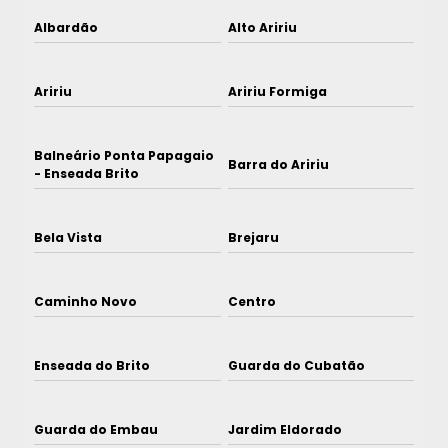
Albardão
Alto Aririu
Aririu
Aririu Formiga
Balneário Ponta Papagaio
Barra do Aririu
- Enseada Brito
Bela Vista
Brejaru
Caminho Novo
Centro
Enseada do Brito
Guarda do Cubatão
Guarda do Embau
Jardim Eldorado