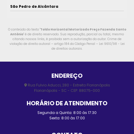
São Pedro de Alcântara
O conteúdo do texto "
Toldo Horizontal Motorizado Preço Fazenda Santo
Antônio
" é de direito reservado. Sua reprodução, parcial ou total, mesmo
citando nossos links, é proibida sem a autorização do autor. Crime de
violação de direito autoral – artigo 184 do Código Penal –
Lei 9610/98 - Lei
de direitos autorais
.
ENDEREÇO
Rua Fulvio Aducci, 280 - Estreito Florianópolis
Florianópolis - SC - CEP: 88075-000
HORÁRIO DE ATENDIMENTO
Segunda a Quinta: 8:00 às 17:30
Sexta: 8:00 às 17:00