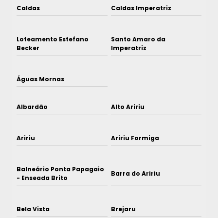
Caldas
Caldas Imperatriz
Loteamento Estefano
Santo Amaro da
Becker
Imperatriz
Águas Mornas
Albardão
Alto Aririu
Aririu
Aririu Formiga
Balneário Ponta Papagaio
Barra do Aririu
- Enseada Brito
Bela Vista
Brejaru