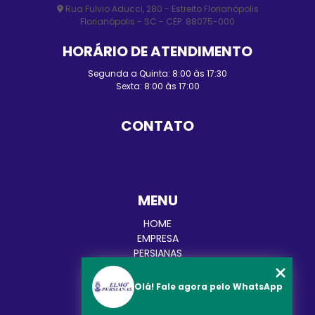
Rua Fulvio Aducci, 280 - Estreito Florianópolis
Florianópolis - SC - CEP: 88075-000
HORÁRIO DE ATENDIMENTO
Segunda a Quinta: 8:00 às 17:30
Sexta: 8:00 às 17:00
CONTATO
(48) 3248-4428
(48) 98455-0210
contato@elmopersianas.com.br
MENU
HOME
EMPRESA
PERSIANAS
CORTINAS
TOLDOS
Olá! Fale agora pelo WhatsApp
BLOG
CATEGORIAS