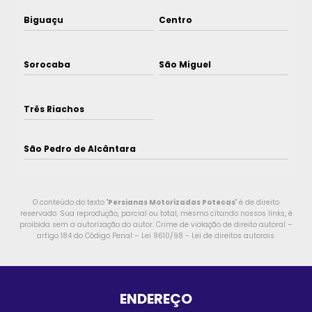
Biguaçu
Centro
Sorocaba
São Miguel
Três Riachos
São Pedro de Alcântara
O conteúdo do texto "
Persianas Motorizadas Potecas
" é de direito
reservado. Sua reprodução, parcial ou total, mesmo citando nossos links, é
proibida sem a autorização do autor. Crime de violação de direito autoral –
artigo 184 do Código Penal –
Lei 9610/98 - Lei de direitos autorais
.
ENDEREÇO