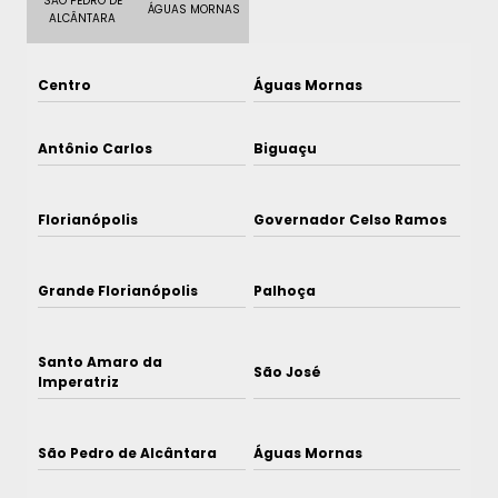
SÃO PEDRO DE
ÁGUAS MORNAS
ALCÂNTARA
Centro
Águas Mornas
Antônio Carlos
Biguaçu
Florianópolis
Governador Celso Ramos
Grande Florianópolis
Palhoça
Santo Amaro da
São José
Imperatriz
São Pedro de Alcântara
Águas Mornas