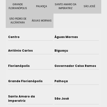
GRANDE
SANTO AMARO DA
PALHOÇA
SÃO JOSÉ
FLORIANÓPOLIS
IMPERATRIZ
SÃO PEDRO DE
ÁGUAS MORNAS
ALCÂNTARA
Centro
Águas Mornas
Antônio Carlos
Biguaçu
Florianópolis
Governador Celso Ramos
Grande Florianópolis
Palhoça
Santo Amaro da
São José
Imperatriz