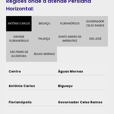
Regiões onde a atende Persiana
Horizontal:
GOVERNADOR
ANTÔNIO CARLOS
BIGUAÇU
FLORIANÓPOLIS
CELSO RAMOS
GRANDE
SANTO AMARO DA
PALHOÇA
SÃO JOSÉ
FLORIANÓPOLIS
IMPERATRIZ
SÃO PEDRO DE
ÁGUAS MORNAS
ALCÂNTARA
Centro
Águas Mornas
Antônio Carlos
Biguaçu
Florianópolis
Governador Celso Ramos