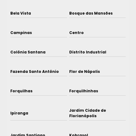
Bela Vista
Bosque das Mansões
Campinas
Centro
Colônia Santana
Distrito Industrial
Fazenda Santo Antônio
Flor de Nápolis
Forquilhas
Forquilhinhas
Jardim Cidade de
Ipiranga
Florianópolis
Jardim Santiago
Kobrasol