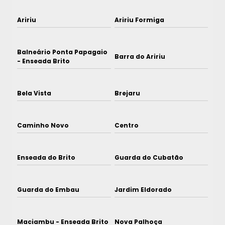
Aririu
Aririu Formiga
Balneário Ponta Papagaio
Barra do Aririu
- Enseada Brito
Bela Vista
Brejaru
Caminho Novo
Centro
Enseada do Brito
Guarda do Cubatão
Guarda do Embau
Jardim Eldorado
Maciambu - Enseada Brito
Nova Palhoça