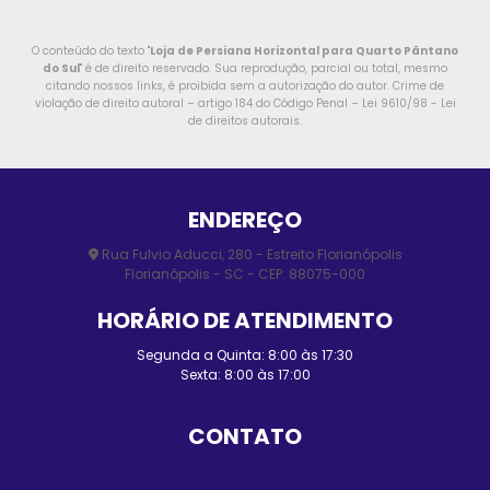
O conteúdo do texto "
Loja de Persiana Horizontal para Quarto Pântano
do Sul
" é de direito reservado. Sua reprodução, parcial ou total, mesmo
citando nossos links, é proibida sem a autorização do autor. Crime de
violação de direito autoral – artigo 184 do Código Penal –
Lei 9610/98 - Lei
de direitos autorais
.
ENDEREÇO
Rua Fulvio Aducci, 280 - Estreito Florianópolis
Florianópolis - SC - CEP: 88075-000
HORÁRIO DE ATENDIMENTO
Segunda a Quinta: 8:00 às 17:30
Sexta: 8:00 às 17:00
CONTATO
(48) 3248-4428
(48) 98455-0210