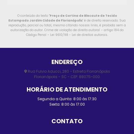
O conteúdo do texto "
Preço de Cortina de Blecaute de Tecido
Estampado Jardim Cidade de Florianópolis
" é de direito reservado. Sua
reprodução, parcial ou total, mesmo citando nossos links, é proibida sem a
autorização do autor. Crime de violação de direito autoral – artigo 184 do
Código Penal –
Lei 9610/98 - Lei de direitos autorais
.
ENDEREÇO
Rua Fulvio Aducci, 280 - Estreito Florianópolis
Florianópolis - SC - CEP: 88075-000
HORÁRIO DE ATENDIMENTO
Segunda a Quinta: 8:00 às 17:30
Sexta: 8:00 às 17:00
CONTATO
(48) 3248-4428
(48) 98455-0210