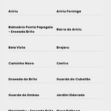
Aririu
Aririu Formiga
Balneário Ponta Papagaio
Barra do Aririu
- Enseada Brito
Bela Vista
Brejaru
Caminho Novo
Centro
Enseada do Brito
Guarda do Cubatão
Guarda do Embau
Jardim Eldorado
Maciambu - Enseada Brito
Nova Palhoça