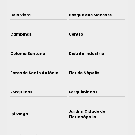
Bela Vista
Bosque das Mansões
Campinas
Centro
Colônia Santana
Distrito Industrial
Fazenda Santo Antônio
Flor de Nápolis
Forquilhas
Forquilhinhas
Jardim Cidade de
Ipiranga
Florianópolis