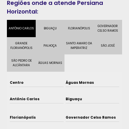
Regiões onde a atende Persiana
Horizontal:
GOVERNADOR
ANTÔNIO CARLOS
BIGUAÇU
FLORIANÓPOLIS
CELSO RAMOS
GRANDE
SANTO AMARO DA
PALHOÇA
SÃO JOSÉ
FLORIANÓPOLIS
IMPERATRIZ
SÃO PEDRO DE
ÁGUAS MORNAS
ALCÂNTARA
Centro
Águas Mornas
Antônio Carlos
Biguaçu
Florianópolis
Governador Celso Ramos