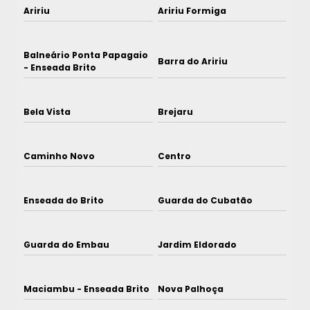
Aririu
Aririu Formiga
Balneário Ponta Papagaio
Barra do Aririu
- Enseada Brito
Bela Vista
Brejaru
Caminho Novo
Centro
Enseada do Brito
Guarda do Cubatão
Guarda do Embau
Jardim Eldorado
Maciambu - Enseada Brito
Nova Palhoça