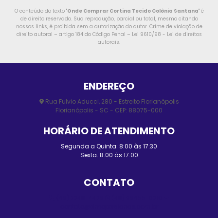
O conteúdo do texto "
Onde Comprar Cortina Tecido Colônia Santana
" é
de direito reservado. Sua reprodução, parcial ou total, mesmo citando
nossos links, é proibida sem a autorização do autor. Crime de violação de
direito autoral – artigo 184 do Código Penal –
Lei 9610/98 - Lei de direitos
autorais
.
ENDEREÇO
Rua Fulvio Aducci, 280 - Estreito Florianópolis
Florianópolis - SC - CEP: 88075-000
HORÁRIO DE ATENDIMENTO
Segunda a Quinta: 8:00 às 17:30
Sexta: 8:00 às 17:00
CONTATO
(48) 3248-4428
(48) 98455-0210
contato@elmopersianas.com.br