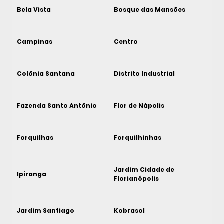
Bela Vista
Bosque das Mansões
Campinas
Centro
Colônia Santana
Distrito Industrial
Fazenda Santo Antônio
Flor de Nápolis
Forquilhas
Forquilhinhas
Jardim Cidade de
Ipiranga
Florianópolis
Jardim Santiago
Kobrasol