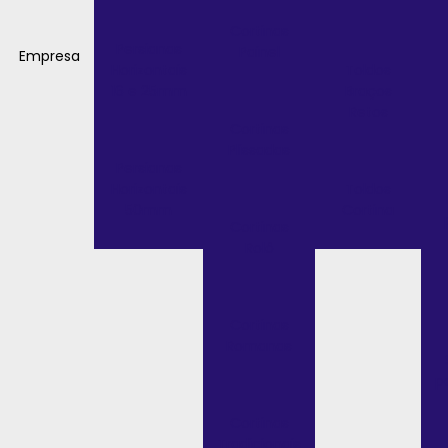
Cortinas
Persianas
Painel
Empresa
Horizontais
Toldos
16 e 25mm
Braços
Retos
Cortinas
Plissadas
Persianas
Horizontais
Toldos
50mm
Cortina
Cortinas
Rolô
Cortinas
Romanas
p
Cortinas
Tradicionais