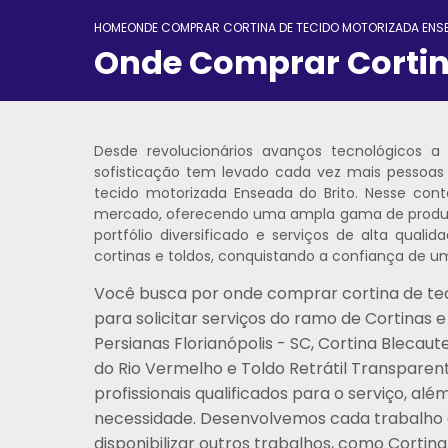
HOME
ONDE COMPRAR CORTINA DE TECIDO MOTORIZADA ENS
Onde Comprar Cortina
Desde revolucionários avanços tecnológicos a
sofisticação tem levado cada vez mais pessoas
tecido motorizada Enseada do Brito. Nesse co
mercado, oferecendo uma ampla gama de produt
portfólio diversificado e serviços de alta qual
cortinas e toldos, conquistando a confiança de um
Você busca por onde comprar cortina de te
para solicitar serviços do ramo de Cortinas e
Persianas Florianópolis - SC, Cortina Blecaut
do Rio Vermelho e Toldo Retrátil Transpare
profissionais qualificados para o serviço, a
necessidade. Desenvolvemos cada trabalho d
disponibilizar outros trabalhos, como Cortina