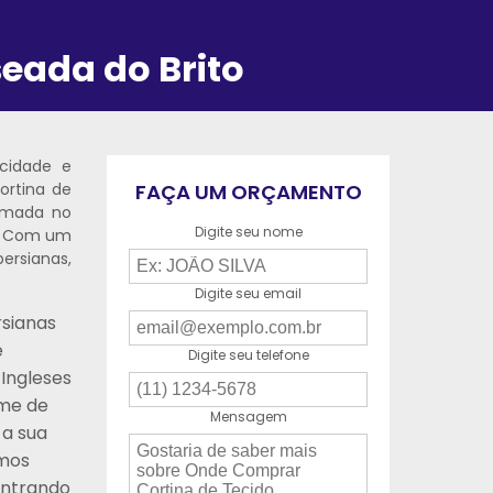
eada do Brito
icidade e
ortina de
FAÇA UM ORÇAMENTO
nomada no
Digite seu nome
s. Com um
ersianas,
Digite seu email
rsianas
e
Digite seu telefone
 Ingleses
ime de
Mensagem
 a sua
imos
 entrando