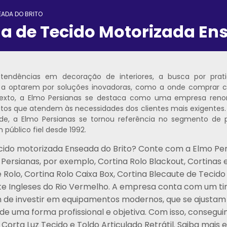
EADA DO BRITO
 de Tecido Motorizada Ens
 tendências em decoração de interiores, a busca por prat
 a optarem por soluções inovadoras, como a onde comprar c
ntexto, a Elmo Persianas se destaca como uma empresa re
os que atendem às necessidades dos clientes mais exigente
idade, a Elmo Persianas se tornou referência no segmento de p
 público fiel desde 1992.
cido motorizada Enseada do Brito? Conte com a Elmo Pe
 Persianas, por exemplo, Cortina Rolo Blackout, Cortinas 
e Rolo, Cortina Rolo Caixa Box, Cortina Blecaute de Tecido
nte Ingleses do Rio Vermelho. A empresa conta com um t
lém de investir em equipamentos modernos, que se ajustam
e uma forma profissional e objetiva. Com isso, consegu
 Corta Luz Tecido e Toldo Articulado Retrátil. Saiba mais