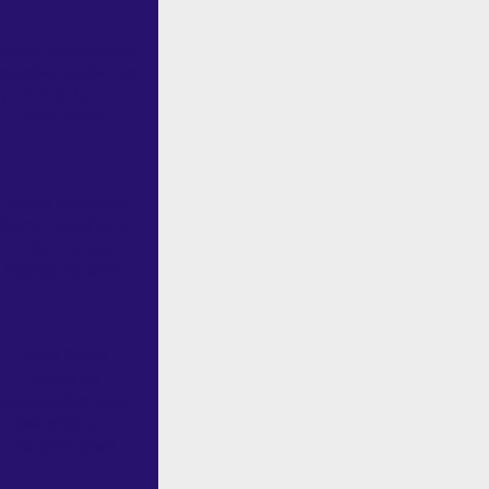
oldos Motorizados:
oluções Modernas
para Conforto e
Praticidade
Toldos Retráteis:
Como Escolher e
Utilizar no seu
Espaço Externo
Tudo Sobre
Persianas
Motorizadas: Guia
Essencial para
Escolha Ideal