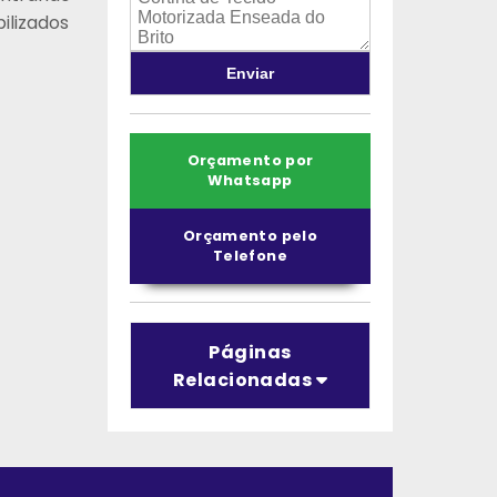
ilizados
Orçamento por
Whatsapp
Orçamento pelo
Telefone
Páginas
Relacionadas