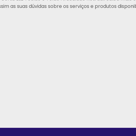
 as suas dúvidas sobre os serviços e produtos disponib