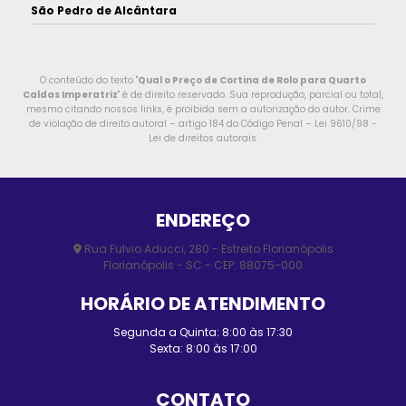
São Pedro de Alcântara
O conteúdo do texto "
Qual o Preço de Cortina de Rolo para Quarto
Caldas Imperatriz
" é de direito reservado. Sua reprodução, parcial ou total,
mesmo citando nossos links, é proibida sem a autorização do autor. Crime
de violação de direito autoral – artigo 184 do Código Penal –
Lei 9610/98 -
Lei de direitos autorais
.
ENDEREÇO
Rua Fulvio Aducci, 280 - Estreito Florianópolis
Florianópolis - SC - CEP: 88075-000
HORÁRIO DE ATENDIMENTO
Segunda a Quinta: 8:00 às 17:30
Sexta: 8:00 às 17:00
CONTATO