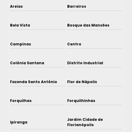
Areias
Barreiros
Bela Vista
Bosque das Mansões
Campinas
Centro
Colônia Santana
Distrito Industrial
Fazenda Santo Antônio
Flor de Nápolis
Forquilhas
Forquilhinhas
Jardim Cidade de
Ipiranga
Florianópolis