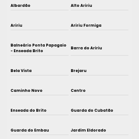
Albardão
Alto Aririu
Aririu
Aririu Formiga
Balneário Ponta Papagaio
Barra do Aririu
- Enseada Brito
Bela Vista
Brejaru
Caminho Novo
Centro
Enseada do Brito
Guarda do Cubatão
Guarda do Embau
Jardim Eldorado